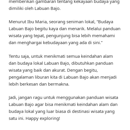
memberikan gambaran tentang kekayaan budaya yang
dimiliki oleh Labuan Bajo.
Menurut Ibu Maria, seorang seniman lokal, “Budaya
Labuan Bajo begitu kaya dan menarik. Melalui panduan
wisata yang tepat, pengunjung bisa lebih memahami
dan menghargai kebudayaan yang ada di sini.”
Tentu saja, untuk menikmati semua keindahan alam
dan budaya lokal Labuan Bajo, dibutuhkan panduan
wisata yang baik dan akurat. Dengan begitu,
pengalaman liburan kita di Labuan Bajo akan menjadi
lebih berkesan dan bermakna.
Jadi, jangan ragu untuk menggunakan panduan wisata
Labuan Bajo agar bisa menikmati keindahan alam dan
budaya lokal yang luar biasa di destinasi wisata yang
satu ini. Happy exploring!