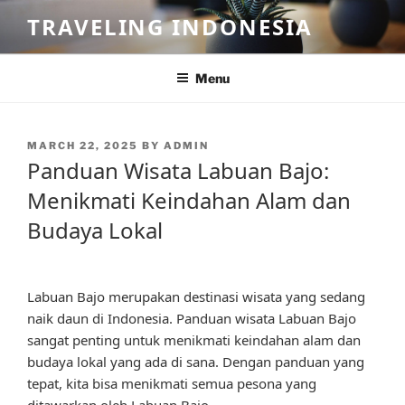
Skip
TRAVELING INDONESIA
to
content
Menu
POSTED
MARCH 22, 2025
BY
ADMIN
ON
Panduan Wisata Labuan Bajo:
Menikmati Keindahan Alam dan
Budaya Lokal
Labuan Bajo merupakan destinasi wisata yang sedang
naik daun di Indonesia. Panduan wisata Labuan Bajo
sangat penting untuk menikmati keindahan alam dan
budaya lokal yang ada di sana. Dengan panduan yang
tepat, kita bisa menikmati semua pesona yang