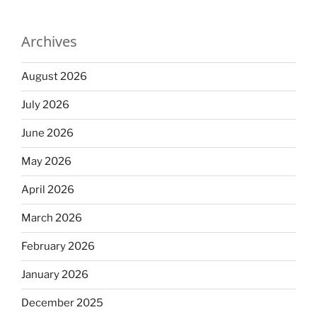
Archives
August 2026
July 2026
June 2026
May 2026
April 2026
March 2026
February 2026
January 2026
December 2025