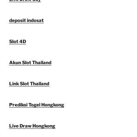
deposit indosat
Slot 4D
Akun Slot Thailand
Link Slot Thailand
Prediksi Togel Hongkong
Live Draw Hongkong