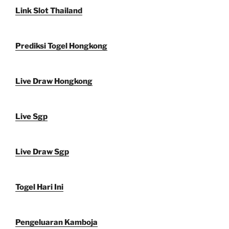
Link Slot Thailand
Prediksi Togel Hongkong
Live Draw Hongkong
Live Sgp
Live Draw Sgp
Togel Hari Ini
Pengeluaran Kamboja