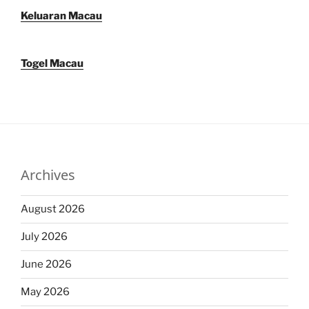
Keluaran Macau
Togel Macau
Archives
August 2026
July 2026
June 2026
May 2026