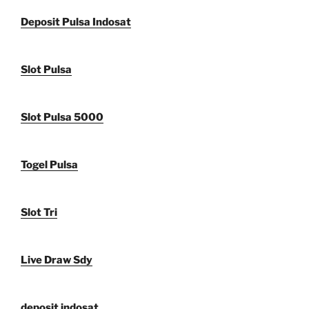
Deposit Pulsa Indosat
Slot Pulsa
Slot Pulsa 5000
Togel Pulsa
Slot Tri
Live Draw Sdy
deposit indosat