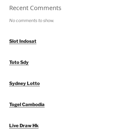
Recent Comments
No comments to show.
Slot Indosat
Toto Sdy
Sydney Lotto
Togel Cambodia
Live Draw Hk