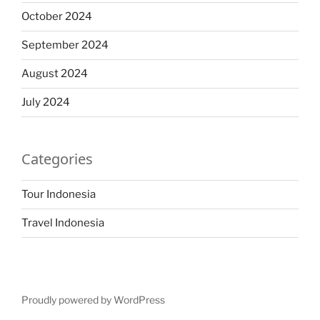
October 2024
September 2024
August 2024
July 2024
Categories
Tour Indonesia
Travel Indonesia
Proudly powered by WordPress