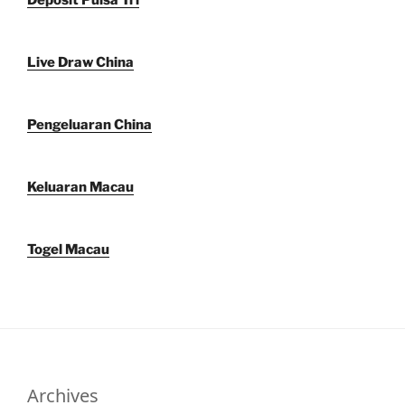
Live Draw China
Pengeluaran China
Keluaran Macau
Togel Macau
Archives