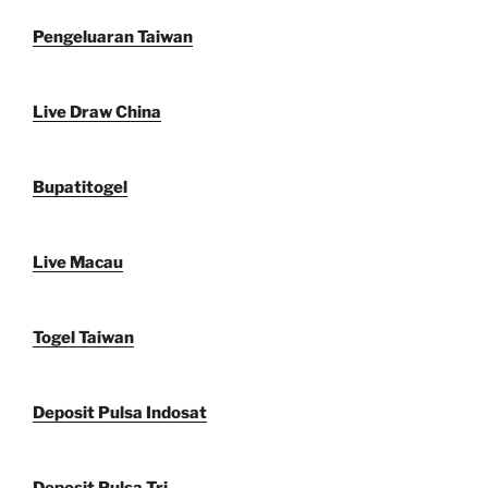
Pengeluaran Taiwan
Live Draw China
Bupatitogel
Live Macau
Togel Taiwan
Deposit Pulsa Indosat
Deposit Pulsa Tri