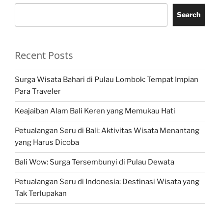
Search
Recent Posts
Surga Wisata Bahari di Pulau Lombok: Tempat Impian
Para Traveler
Keajaiban Alam Bali Keren yang Memukau Hati
Petualangan Seru di Bali: Aktivitas Wisata Menantang
yang Harus Dicoba
Bali Wow: Surga Tersembunyi di Pulau Dewata
Petualangan Seru di Indonesia: Destinasi Wisata yang
Tak Terlupakan