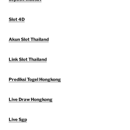
Slot 4D
Akun Slot Thailand
Link Slot Thailand
Prediksi Togel Hongkong
Live Draw Hongkong
Live Sgp