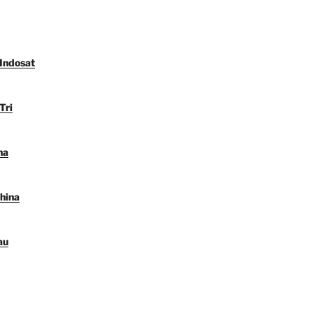
 Indosat
Tri
na
hina
au