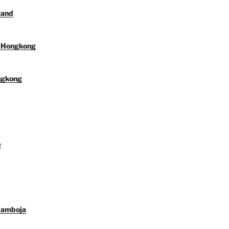
land
l Hongkong
ngkong
p
Kamboja