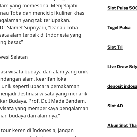
am yang memesona. Menjelajahi
Slot Pulsa 50
Danau Toba dan mencicipi kuliner khas
engalaman yang tak terlupakan.
Dr. Slamet Supriyadi, “Danau Toba
Togel Pulsa
sata alam terbaik di Indonesia yang
ng besar.”
Slot Tri
wesi Selatan
Live Draw Sd
asi wisata budaya dan alam yang unik
ndangan alam, kearifan lokal
si unik seperti upacara pemakaman
deposit indosa
enjadi destinasi wisata yang menarik
kar Budaya, Prof. Dr. I Made Bandem,
Slot 4D
si wisata yang memperkaya pengalaman
an budaya dan alamnya.”
Akun Slot Tha
i tour keren di Indonesia, jangan