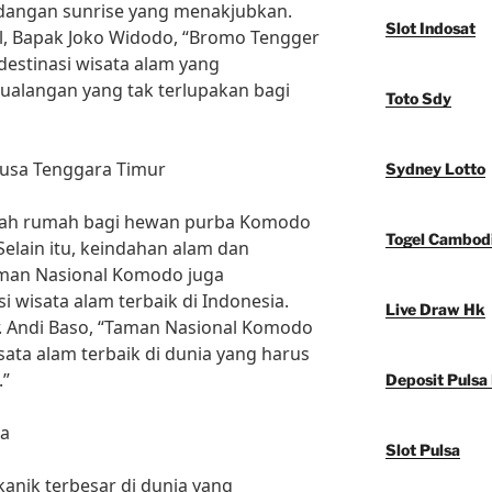
dangan sunrise yang menakjubkan.
Slot Indosat
l, Bapak Joko Widodo, “Bromo Tengger
destinasi wisata alam yang
alangan yang tak terlupakan bagi
Toto Sdy
usa Tenggara Timur
Sydney Lotto
lah rumah bagi hewan purba Komodo
Togel Cambod
Selain itu, keindahan alam dan
aman Nasional Komodo juga
 wisata alam terbaik di Indonesia.
Live Draw Hk
. Andi Baso, “Taman Nasional Komodo
isata alam terbaik di dunia yang harus
.”
Deposit Pulsa
ra
Slot Pulsa
anik terbesar di dunia yang