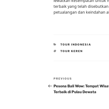
lewatkan kesempatan untuk m
terbaik yang telah disebutka
petualangan dan keindahan al
CATEGORIES
TOUR INDONESIA
TAGS
TOUR KEREN
Post
Previous
PREVIOUS
navigation
Post
Pesona Bali Wow: Tempat Wisa
Terbaik di Pulau Dewata