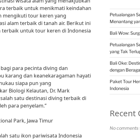
stinasi wisata alam yang menakjubkan
cara terbaik untuk menikmati keindahan
Petualangan Ser
n mengikuti tour keren yang
Menantang yan
i alam terbaik di tanah air. Berikut ini
m terbaik untuk tour keren di Indonesia
Bali Wow: Surg
Petualangan Se
yang Tak Terl
Bali Oke: Desti
agi para pecinta diving dan
dengan Beraga
bu karang dan keanekaragaman hayati
Paket Tour Hem
mukau siapa pun yang
Indonesia
r Biologi Kelautan, Dr. Mark
alah satu destinasi diving terbaik di
leh para penyelam.”
Recent
onal Park, Jawa Timur
No comments t
h satu ikon pariwisata Indonesia