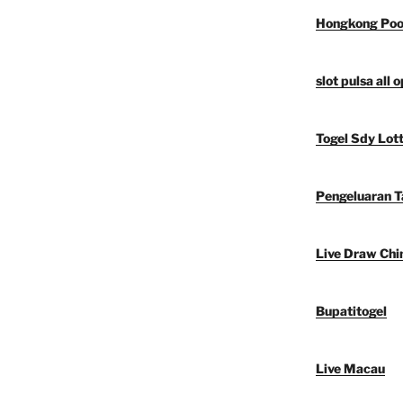
Hongkong Poo
slot pulsa all 
Togel Sdy Lot
Pengeluaran 
Live Draw Chi
Bupatitogel
Live Macau