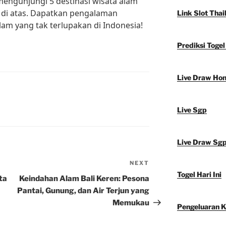
engunjungi 5 destinasi wisata alam
n di atas. Dapatkan pengalaman
Link Slot Thai
am yang tak terlupakan di Indonesia!
Prediksi Toge
Live Draw Ho
Live Sgp
Live Draw Sg
NEXT
Next
Togel Hari Ini
Post
ta
Keindahan Alam Bali Keren: Pesona
Pantai, Gunung, dan Air Terjun yang
Memukau
Pengeluaran 