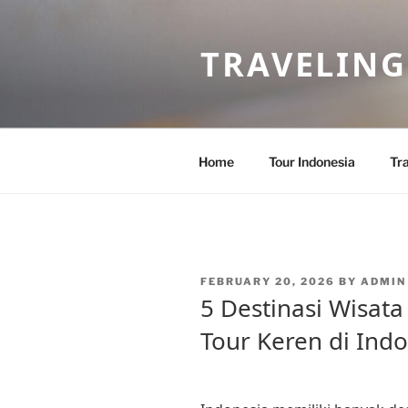
Skip
to
TRAVELING
content
Home
Tour Indonesia
Tra
POSTED
FEBRUARY 20, 2026
BY
ADMIN
ON
5 Destinasi Wisata
Tour Keren di Ind