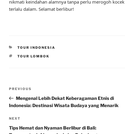
nikmati keindahan alamnya tanpa perlu merogoh kocek
terlalu dalam. Selamat berlibur!
CATEGORIES
TOUR INDONESIA
TAGS
TOUR LOMBOK
Post
Previous
PREVIOUS
navigation
Post
Mengenal Lebih Dekat Keberagaman Etnis di
Indonesia: Destinasi Wisata Budaya yang Menarik
Next
NEXT
Post
Tips Hemat dan Nyaman Berlibur di Bali: