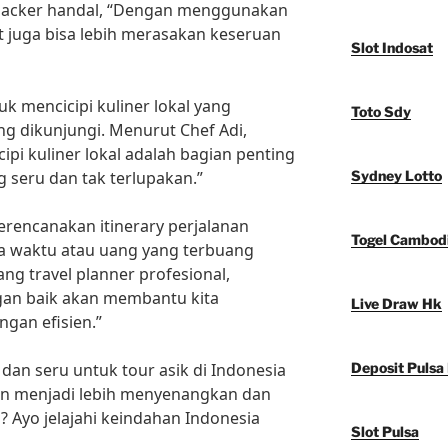
kpacker handal, “Dengan menggunakan
 juga bisa lebih merasakan keseruan
Slot Indosat
uk mencicipi kuliner lokal yang
Toto Sdy
ang dikunjungi. Menurut Chef Adi,
ipi kuliner lokal adalah bagian penting
 seru dan tak terlupakan.”
Sydney Lotto
erencanakan itinerary perjalanan
Togel Cambod
a waktu atau uang yang terbuang
ng travel planner profesional,
gan baik akan membantu kita
Live Draw Hk
gan efisien.”
dan seru untuk tour asik di Indonesia
Deposit Pulsa
kan menjadi lebih menyenangkan dan
i? Ayo jelajahi keindahan Indonesia
Slot Pulsa