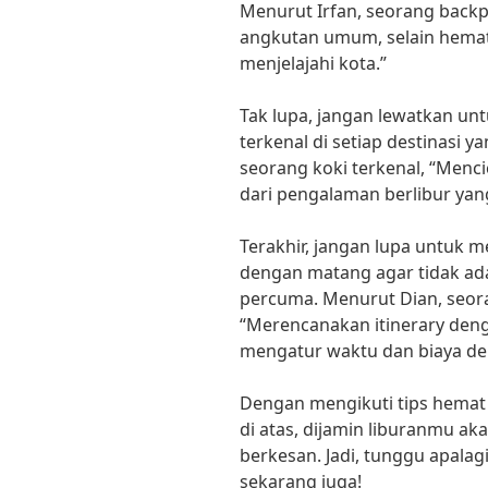
Menurut Irfan, seorang bac
angkutan umum, selain hemat
menjelajahi kota.”
Tak lupa, jangan lewatkan unt
terkenal di setiap destinasi y
seorang koki terkenal, “Mencic
dari pengalaman berlibur yang
Terakhir, jangan lupa untuk m
dengan matang agar tidak ad
percuma. Menurut Dian, seora
“Merencanakan itinerary den
mengatur waktu dan biaya den
Dengan mengikuti tips hemat 
di atas, dijamin liburanmu a
berkesan. Jadi, tunggu apalag
sekarang juga!