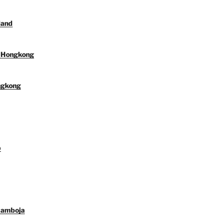
land
l Hongkong
ngkong
p
Kamboja