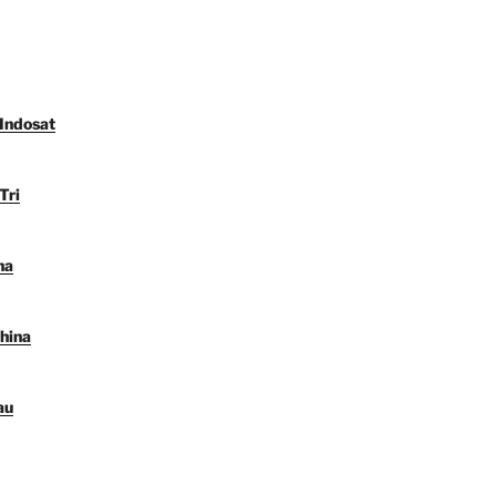
 Indosat
Tri
na
hina
au