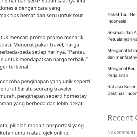
r hemat dan seru? Sudah saatnya kita
donesia dengan cara yang
Paket Tour Hem
ak tips hemat dan seru untuk tour
Indonesia
Rekreasi dan Ak
untuk mencari promo-promo menarik
Petualangan y
dasi. Menurut pakar travel, harga
Mengenal lebih
 berbeda-beda setiap harinya. “Pantau
dan manfaatnya
ine untuk mendapatkan harga terbaik,”
ger terkenal.
Mengenal Keun
Perjalanan
k mencoba penginapan yang unik seperti
Rahasia Keseru
nurut Sarah, seorang traveler
Destinasi Indo
 murah, penginapan seperti homestay
aman yang berbeda dan lebih dekat
Recent
ota, pilihlah moda transportasi yang
gkutan umum atau ojek online.
No comments t