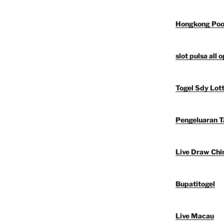
Hongkong Poo
slot pulsa all 
Togel Sdy Lot
Pengeluaran 
Live Draw Chi
Bupatitogel
Live Macau