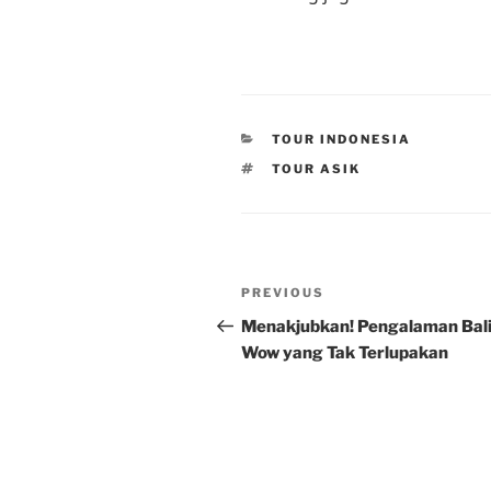
CATEGORIES
TOUR INDONESIA
TAGS
TOUR ASIK
Post
Previous
PREVIOUS
navigation
Post
Menakjubkan! Pengalaman Bal
Wow yang Tak Terlupakan