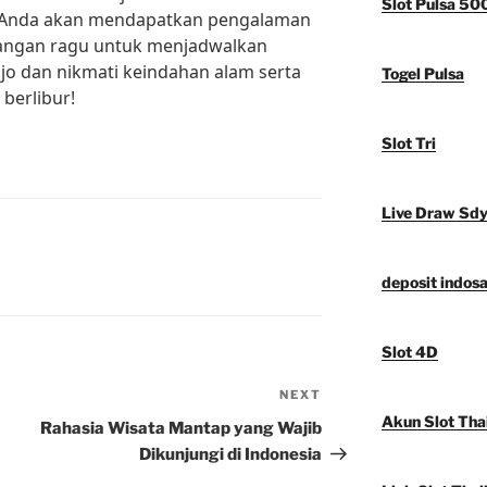
Slot Pulsa 50
Anda akan mendapatkan pengalaman
 Jangan ragu untuk menjadwalkan
jo dan nikmati keindahan alam serta
Togel Pulsa
berlibur!
Slot Tri
Live Draw Sd
deposit indosa
Slot 4D
NEXT
Next
Akun Slot Tha
Post
Rahasia Wisata Mantap yang Wajib
Dikunjungi di Indonesia