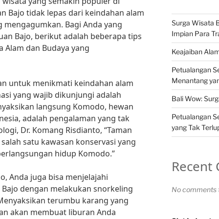
i wisata yang semakin populer di
n Bajo tidak lepas dari keindahan alam
Surga Wisata B
g mengagumkan. Bagi Anda yang
Impian Para Tr
an Bajo, berikut adalah beberapa tips
ata Alam dan Budaya yang
Keajaiban Ala
Petualangan Ser
Menantang yan
an untuk menikmati keindahan alam
nasi yang wajib dikunjungi adalah
Bali Wow: Surg
nyaksikan langsung Komodo, hewan
Petualangan Se
nesia, adalah pengalaman yang tak
yang Tak Terl
ologi, Dr. Komang Risdianto, “Taman
alah satu kawasan konservasi yang
berlangsungan hidup Komodo.”
Recent
, Anda juga bisa menjelajahi
 Bajo dengan melakukan snorkeling
No comments t
. Menyaksikan terumbu karang yang
kan akan membuat liburan Anda