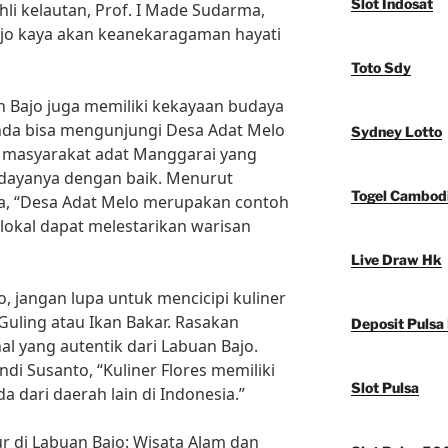
Slot Indosat
li kelautan, Prof. I Made Sudarma,
Bajo kaya akan keanekaragaman hayati
Toto Sdy
n Bajo juga memiliki kekayaan budaya
 Anda bisa mengunjungi Desa Adat Melo
Sydney Lotto
 masyarakat adat Manggarai yang
udayanya dengan baik. Menurut
Togel Cambod
ka, “Desa Adat Melo merupakan contoh
okal dapat melestarikan warisan
Live Draw Hk
o, jangan lupa untuk mencicipi kuliner
 Guling atau Ikan Bakar. Rasakan
Deposit Pulsa
al yang autentik dari Labuan Bajo.
ndi Susanto, “Kuliner Flores memiliki
Slot Pulsa
a dari daerah lain di Indonesia.”
r di Labuan Bajo: Wisata Alam dan