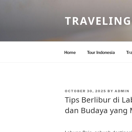
Skip
to
TRAVELING
content
Home
Tour Indonesia
Tra
POSTED
OCTOBER 30, 2025
BY
ADMIN
ON
Tips Berlibur di L
dan Budaya yang