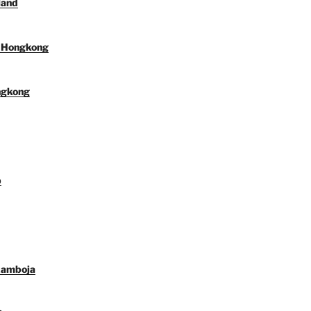
land
l Hongkong
ngkong
p
Kamboja