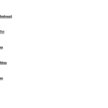
 Indosat
Tri
na
hina
au