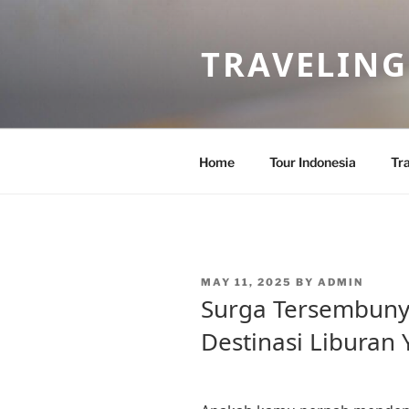
Skip
to
TRAVELING
content
Home
Tour Indonesia
Tra
POSTED
MAY 11, 2025
BY
ADMIN
ON
Surga Tersembunyi
Destinasi Liburan