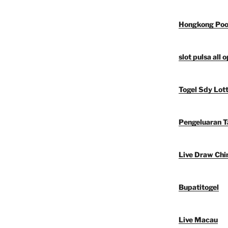
Hongkong Poo
slot pulsa all 
Togel Sdy Lot
Pengeluaran 
Live Draw Chi
Bupatitogel
Live Macau