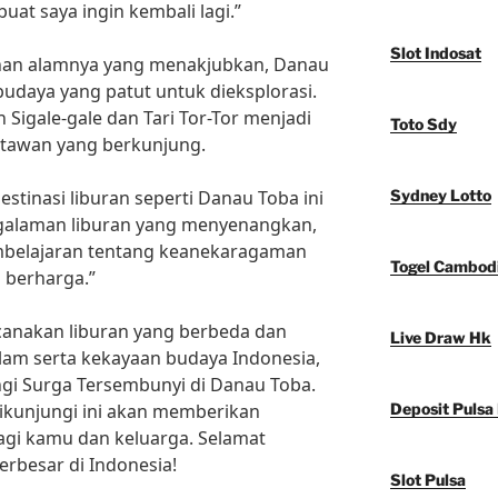
 saya ingin kembali lagi.”
Slot Indosat
dahan alamnya yang menakjubkan, Danau
budaya yang patut untuk dieksplorasi.
n Sigale-gale dan Tari Tor-Tor menjadi
Toto Sdy
satawan yang berkunjung.
tinasi liburan seperti Danau Toba ini
Sydney Lotto
galaman liburan yang menyenangkan,
embelajaran tentang keanekaragaman
Togel Cambod
 berharga.”
canakan liburan yang berbeda dan
Live Draw Hk
alam serta kekayaan budaya Indonesia,
gi Surga Tersembunyi di Danau Toba.
dikunjungi ini akan memberikan
Deposit Pulsa
agi kamu dan keluarga. Selamat
rbesar di Indonesia!
Slot Pulsa