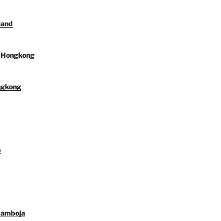
land
l Hongkong
ngkong
p
Kamboja