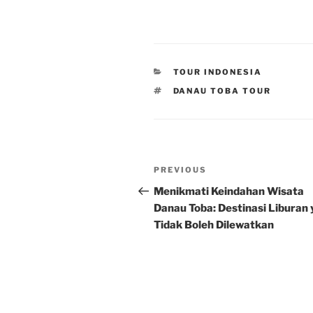
CATEGORIES
TOUR INDONESIA
TAGS
DANAU TOBA TOUR
Post
Previous
PREVIOUS
navigation
Post
Menikmati Keindahan Wisata
Danau Toba: Destinasi Liburan
Tidak Boleh Dilewatkan