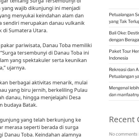
ar tentang Surga Tersembunyi di
 yang wajib dikunjungi ini menjadi
Petualangan Se
 yang menyukai keindahan alam dan
yang Tak Terl
a sendiri merupakan danau vulkanik
ak di Sumatera Utara.
Bali Oke: Desti
dengan Beraga
pakar pariwisata, Danau Toba memiliki
Paket Tour Hem
“Surga tersembunyi di Danau Toba ini
Indonesia
m yang spektakuler serta keunikan
,” ujarnya.
Rekreasi dan Ak
Petualangan y
kan berbagai aktivitas menarik, mulai
Mengenal lebih
u yang biru jernih, berkeliling Pulau
dan manfaatnya
gah danau, hingga menjelajahi Desa
n budaya Batak.
Recent
ngunjung yang telah berkunjung ke
r merasa seperti berada di surga
gi Danau Toba. Keindahan alamnya
No comments t