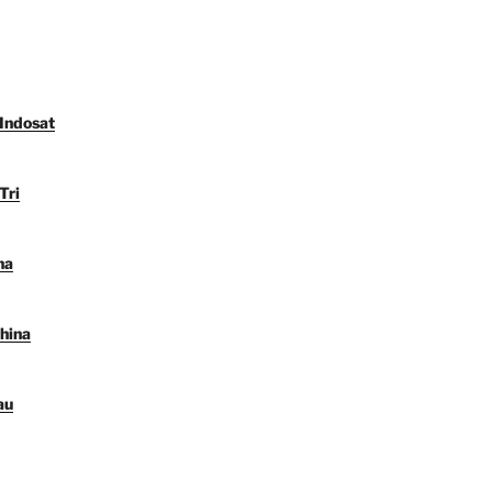
 Indosat
Tri
na
hina
au