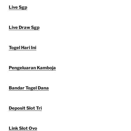
Live Sgp
Live Draw Sgp
Togel Hari Ini
Pengeluaran Kamboja
Bandar Togel Dana
Deposit Slot Tri
Link Slot Ovo