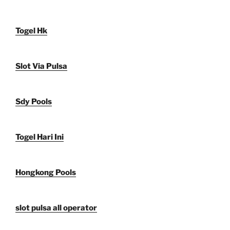
Togel Hk
Slot Via Pulsa
Sdy Pools
Togel Hari Ini
Hongkong Pools
slot pulsa all operator