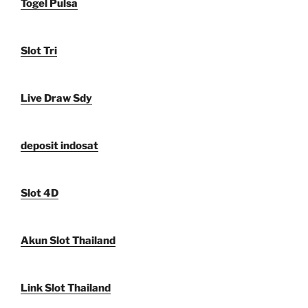
Togel Pulsa
Slot Tri
Live Draw Sdy
deposit indosat
Slot 4D
Akun Slot Thailand
Link Slot Thailand