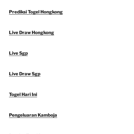
Prediksi Togel Hongkong
Live Draw Hongkong
Live Sgp
Live Draw Sgp
Togel Hari Ini
Pengeluaran Kamboja