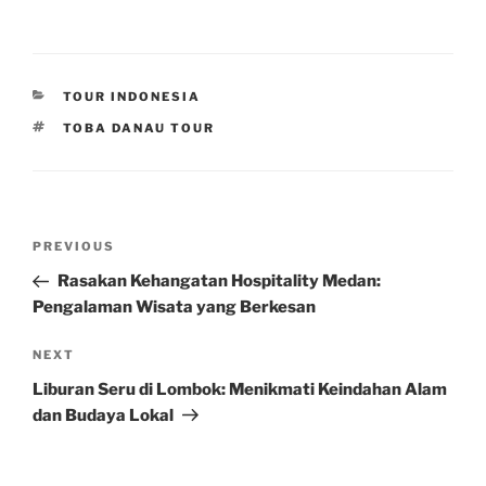
CATEGORIES
TOUR INDONESIA
TAGS
TOBA DANAU TOUR
Post
Previous
PREVIOUS
navigation
Post
Rasakan Kehangatan Hospitality Medan:
Pengalaman Wisata yang Berkesan
Next
NEXT
Post
Liburan Seru di Lombok: Menikmati Keindahan Alam
dan Budaya Lokal