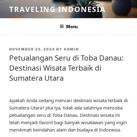
Skip
TRAVELING INDONESIA
to
content
Menu
POSTED
NOVEMBER 23, 2024
BY
ADMIN
ON
Petualangan Seru di Toba Danau:
Destinasi Wisata Terbaik di
Sumatera Utara
Apakah Anda sedang mencari destinasi wisata terbaik di
Sumatera Utara? Jika iya, tidak ada salahnya mencoba
petualangan seru di Toba Danau. Destinasi wisata ini
telah menjadi favorit bagi banyak wisatawan yang ingin
menikmati keindahan alam dan budaya di Indonesia.