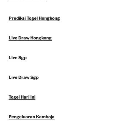
Prediksi Togel Hongkong
Live Draw Hongkong
Live Sgp
Live Draw Sgp
Togel Hari Ini
Pengeluaran Kamboja