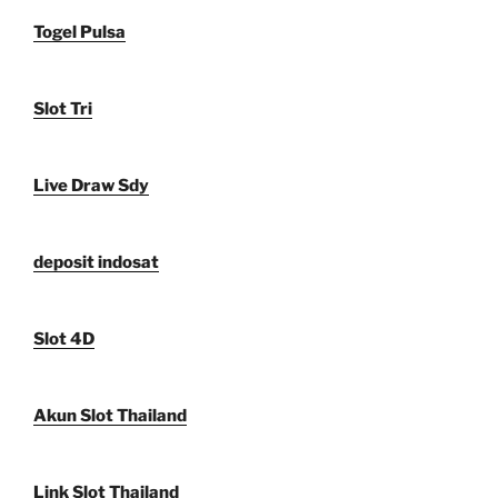
Togel Pulsa
Slot Tri
Live Draw Sdy
deposit indosat
Slot 4D
Akun Slot Thailand
Link Slot Thailand