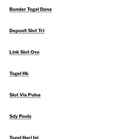
Bandar Togel Dana
Deposit Slot Tri
Link Slot Ovo
Togel Hk
Slot Via Pulsa
Sdy Pools
Togel Hari Ini