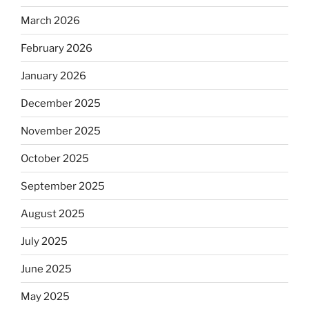
March 2026
February 2026
January 2026
December 2025
November 2025
October 2025
September 2025
August 2025
July 2025
June 2025
May 2025