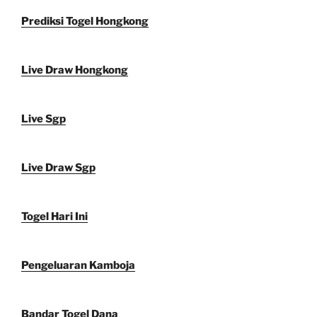
Prediksi Togel Hongkong
Live Draw Hongkong
Live Sgp
Live Draw Sgp
Togel Hari Ini
Pengeluaran Kamboja
Bandar Togel Dana