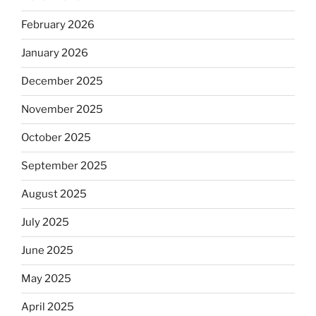
February 2026
January 2026
December 2025
November 2025
October 2025
September 2025
August 2025
July 2025
June 2025
May 2025
April 2025