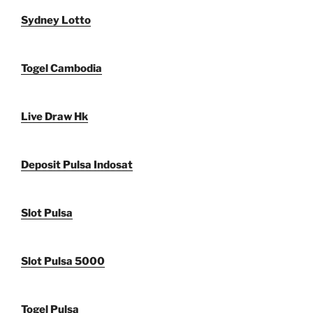
Sydney Lotto
Togel Cambodia
Live Draw Hk
Deposit Pulsa Indosat
Slot Pulsa
Slot Pulsa 5000
Togel Pulsa