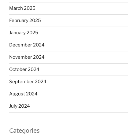
March 2025
February 2025
January 2025
December 2024
November 2024
October 2024
September 2024
August 2024
July 2024
Categories