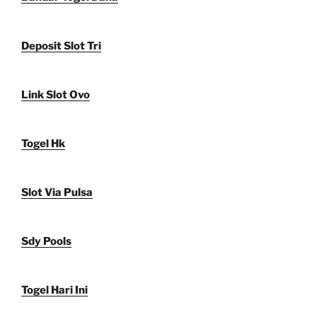
Deposit Slot Tri
Link Slot Ovo
Togel Hk
Slot Via Pulsa
Sdy Pools
Togel Hari Ini