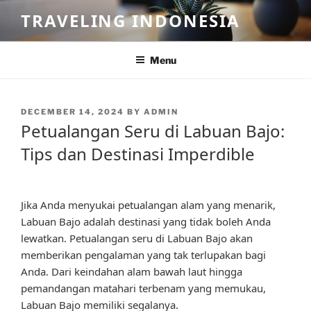
Skip
TRAVELING INDONESIA
to
content
Menu
POSTED
DECEMBER 14, 2024
BY
ADMIN
ON
Petualangan Seru di Labuan Bajo:
Tips dan Destinasi Imperdible
Jika Anda menyukai petualangan alam yang menarik,
Labuan Bajo adalah destinasi yang tidak boleh Anda
lewatkan. Petualangan seru di Labuan Bajo akan
memberikan pengalaman yang tak terlupakan bagi
Anda. Dari keindahan alam bawah laut hingga
pemandangan matahari terbenam yang memukau,
Labuan Bajo memiliki segalanya.