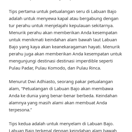
Tips pertama untuk petualangan seru di Labuan Bajo
adalah untuk menyewa kapal atau bergabung dengan
tur perahu untuk menjelajahi kepulauan sekitarnya.
Menurik perahu akan memberikan Anda kesempatan
untuk menikmati keindahan alam bawah laut Labuan
Bajo yang kaya akan keanekaragaman hayati. Menurik
perahu juga akan memberikan Anda kesempatan untuk
mengunjungi destinasi destinasi imperdible seperti
Pulau Padar, Pulau Komodo, dan Pulau Rinca.
Menurut Dwi Adhiasto, seorang pakar petualangan
alam, “Petualangan di Labuan Bajo akan membawa
Anda ke dunia yang benar-benar berbeda. Keindahan
alamnya yang masih alami akan membuat Anda
terpesona.”
Tips kedua adalah untuk menyelam di Labuan Bajo.
Labuan Bajo terkenal dengan keindahan alam bawah