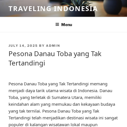
Skip
TRAVELING INDONESIA
to
content
Menu
POSTED
JULY 14, 2025
BY
ADMIN
ON
Pesona Danau Toba yang Tak
Tertandingi
Pesona Danau Toba yang Tak Tertandingi memang
menjadi daya tarik utama wisata di Indonesia. Danau
Toba, yang terletak di Sumatera Utara, memiliki
keindahan alam yang memukau dan kekayaan budaya
yang tak ternilai. Pesona Danau Toba yang Tak
Tertandingi telah menjadikan destinasi wisata ini sangat
populer di kalangan wisatawan lokal maupun