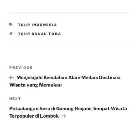
CATEGORIES
TOUR INDONESIA
TAGS
TOUR DANAU TOBA
Post
Previous
PREVIOUS
navigation
Post
Menjelajahi Keindahan Alam Medan: Destinasi
Wisata yang Memukau
Next
NEXT
Post
Petualangan Seru di Gunung Rinjani: Tempat Wisata
Terpopuler di Lombok