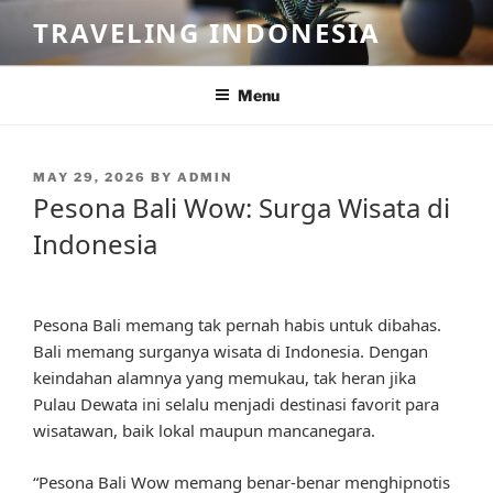
Skip
TRAVELING INDONESIA
to
content
Menu
POSTED
MAY 29, 2026
BY
ADMIN
ON
Pesona Bali Wow: Surga Wisata di
Indonesia
Pesona Bali memang tak pernah habis untuk dibahas.
Bali memang surganya wisata di Indonesia. Dengan
keindahan alamnya yang memukau, tak heran jika
Pulau Dewata ini selalu menjadi destinasi favorit para
wisatawan, baik lokal maupun mancanegara.
“Pesona Bali Wow memang benar-benar menghipnotis