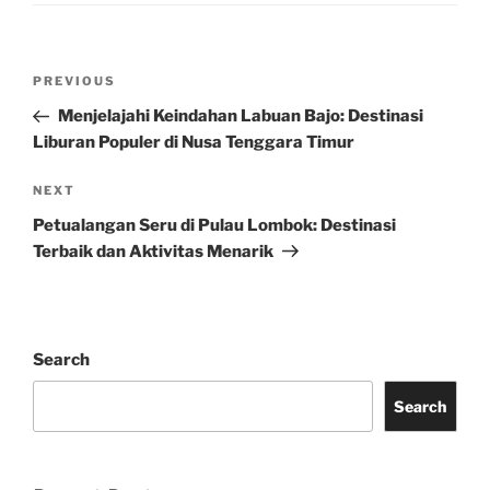
Post
Previous
PREVIOUS
navigation
Post
Menjelajahi Keindahan Labuan Bajo: Destinasi
Liburan Populer di Nusa Tenggara Timur
Next
NEXT
Post
Petualangan Seru di Pulau Lombok: Destinasi
Terbaik dan Aktivitas Menarik
Search
Search