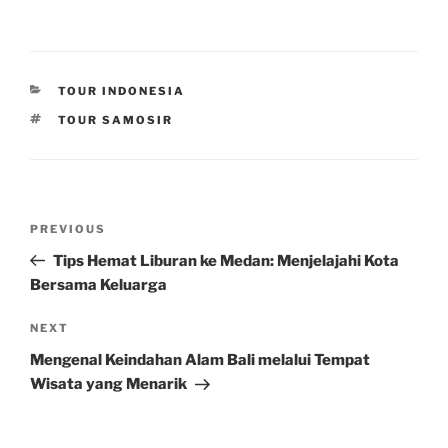
CATEGORIES
TOUR INDONESIA
TAGS
TOUR SAMOSIR
Post
Previous
PREVIOUS
navigation
Post
Tips Hemat Liburan ke Medan: Menjelajahi Kota
Bersama Keluarga
Next
NEXT
Post
Mengenal Keindahan Alam Bali melalui Tempat
Wisata yang Menarik