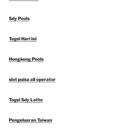
Sdy Pools
Togel Hari Ini
Hongkong Pools
slot pulsa all operator
Togel Sdy Lotto
Pengeluaran Taiwan