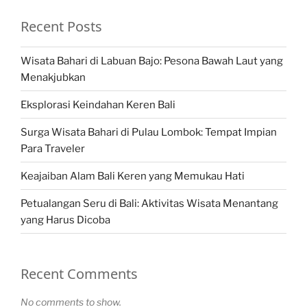
Recent Posts
Wisata Bahari di Labuan Bajo: Pesona Bawah Laut yang
Menakjubkan
Eksplorasi Keindahan Keren Bali
Surga Wisata Bahari di Pulau Lombok: Tempat Impian
Para Traveler
Keajaiban Alam Bali Keren yang Memukau Hati
Petualangan Seru di Bali: Aktivitas Wisata Menantang
yang Harus Dicoba
Recent Comments
No comments to show.