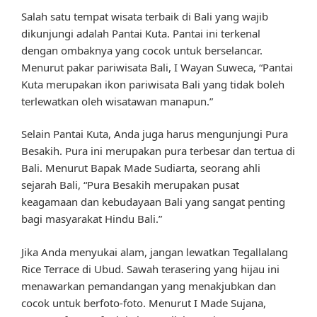
Salah satu tempat wisata terbaik di Bali yang wajib
dikunjungi adalah Pantai Kuta. Pantai ini terkenal
dengan ombaknya yang cocok untuk berselancar.
Menurut pakar pariwisata Bali, I Wayan Suweca, “Pantai
Kuta merupakan ikon pariwisata Bali yang tidak boleh
terlewatkan oleh wisatawan manapun.”
Selain Pantai Kuta, Anda juga harus mengunjungi Pura
Besakih. Pura ini merupakan pura terbesar dan tertua di
Bali. Menurut Bapak Made Sudiarta, seorang ahli
sejarah Bali, “Pura Besakih merupakan pusat
keagamaan dan kebudayaan Bali yang sangat penting
bagi masyarakat Hindu Bali.”
Jika Anda menyukai alam, jangan lewatkan Tegallalang
Rice Terrace di Ubud. Sawah terasering yang hijau ini
menawarkan pemandangan yang menakjubkan dan
cocok untuk berfoto-foto. Menurut I Made Sujana,