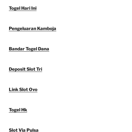
Togel Hari Ini
Pengeluaran Kamboja
Bandar Togel Dana
Deposit Slot Tri
Link Slot Ovo
Togel Hk
Slot Via Pulsa