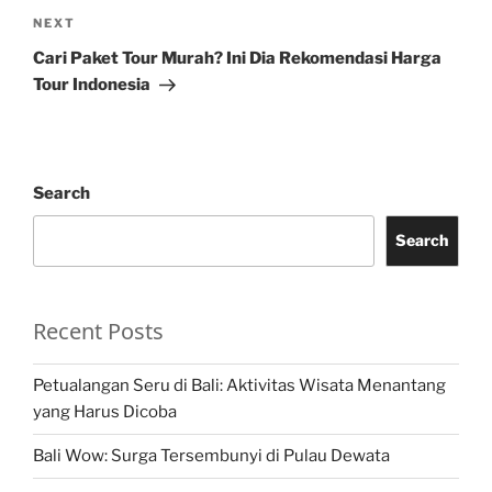
Next
NEXT
Post
Cari Paket Tour Murah? Ini Dia Rekomendasi Harga
Tour Indonesia
Search
Search
Recent Posts
Petualangan Seru di Bali: Aktivitas Wisata Menantang
yang Harus Dicoba
Bali Wow: Surga Tersembunyi di Pulau Dewata