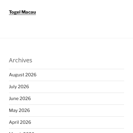
Togel Macau
Archives
August 2026
July 2026
June 2026
May 2026
April 2026