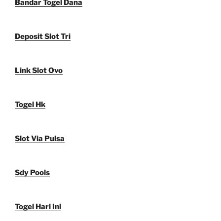
Bandar Togel Dana
Deposit Slot Tri
Link Slot Ovo
Togel Hk
Slot Via Pulsa
Sdy Pools
Togel Hari Ini