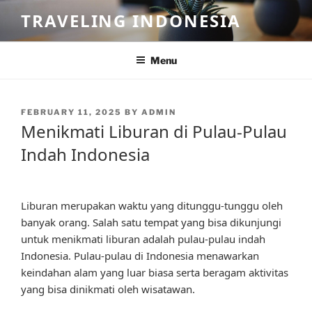
Skip
TRAVELING INDONESIA
to
content
Menu
POSTED
FEBRUARY 11, 2025
BY
ADMIN
ON
Menikmati Liburan di Pulau-Pulau
Indah Indonesia
Liburan merupakan waktu yang ditunggu-tunggu oleh
banyak orang. Salah satu tempat yang bisa dikunjungi
untuk menikmati liburan adalah pulau-pulau indah
Indonesia. Pulau-pulau di Indonesia menawarkan
keindahan alam yang luar biasa serta beragam aktivitas
yang bisa dinikmati oleh wisatawan.