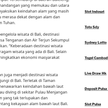
pemandangan yang memukau dan udara
yaksikan keindahan alam yang masih
Slot Indosat
u merasa dekat dengan alam dan
n Tuhan.
Toto Sdy
gelola wisata di Bali, destinasi
esa Tenganan dan Air Terjun Sekumpul
Sydney Lotto
ikan. “Keberadaan destinasi wisata
agam wisata yang ada di Bali. Selain
eningkatkan ekonomi masyarakat
Togel Cambod
Live Draw Hk
n juga menjadi destinasi wisata
ungi di Bali. Terletak di Taman
ni menawarkan keindahan bawah laut
Deposit Pulsa
u diving di sekitar Pulau Menjangan
 yang tak terlupakan dan
ang kekayaan alam bawah laut Bali.
Slot Pulsa