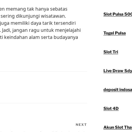
ten memang tak hanya sebatas
Slot Pulsa 50
 sering dikunjungi wisatawan.
uga memiliki daya tarik tersendiri
. Jadi, jangan ragu untuk menjelajahi
Togel Pulsa
mati keindahan alam serta budayanya
Slot Tri
Live Draw Sd
deposit indosa
Slot 4D
NEXT
Next
Akun Slot Tha