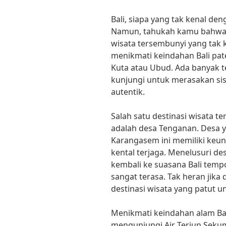
Bali, siapa yang tak kenal de
Namun, tahukah kamu bahwa 
wisata tersembunyi yang tak 
menikmati keindahan Bali pa
Kuta atau Ubud. Ada banyak 
kunjungi untuk merasakan sisi
autentik.
Salah satu destinasi wisata te
adalah desa Tenganan. Desa y
Karangasem ini memiliki keun
kental terjaga. Menelusuri 
kembali ke suasana Bali tempo
sangat terasa. Tak heran jika 
destinasi wisata yang patut u
Menikmati keindahan alam Bal
mengunjungi Air Terjun Sekum