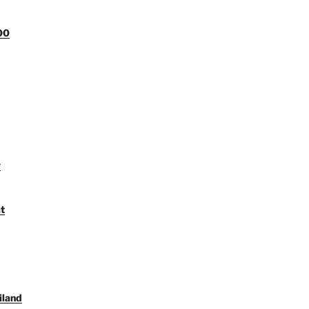
00
y
t
iland