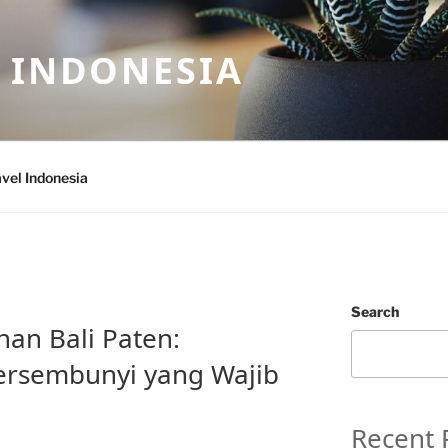
 INDONESIA
vel Indonesia
Search
an Bali Paten:
Tersembunyi yang Wajib
Recent 