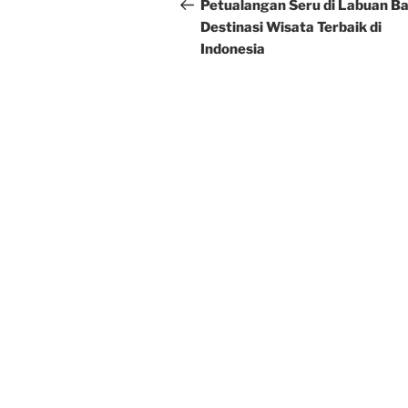
navigation
Post
Petualangan Seru di Labuan Ba
Destinasi Wisata Terbaik di
Indonesia