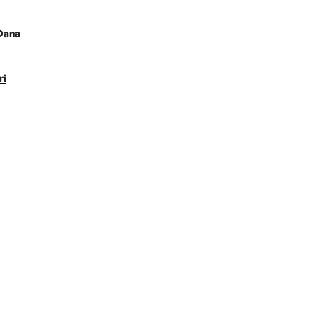
Dana
ri