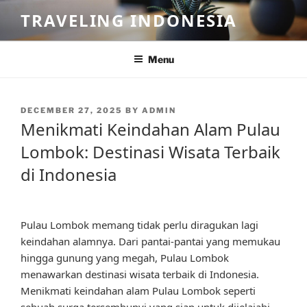
Skip
TRAVELING INDONESIA
to
content
Menu
POSTED
DECEMBER 27, 2025
BY
ADMIN
ON
Menikmati Keindahan Alam Pulau
Lombok: Destinasi Wisata Terbaik
di Indonesia
Pulau Lombok memang tidak perlu diragukan lagi
keindahan alamnya. Dari pantai-pantai yang memukau
hingga gunung yang megah, Pulau Lombok
menawarkan destinasi wisata terbaik di Indonesia.
Menikmati keindahan alam Pulau Lombok seperti