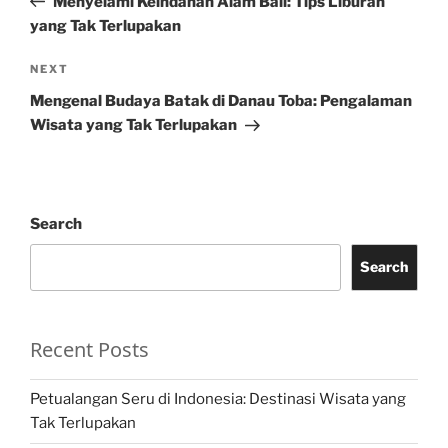
Menyelami Keindahan Alam Bali: Tips Liburan
yang Tak Terlupakan
Next
NEXT
Post
Mengenal Budaya Batak di Danau Toba: Pengalaman
Wisata yang Tak Terlupakan
Search
Search
Recent Posts
Petualangan Seru di Indonesia: Destinasi Wisata yang
Tak Terlupakan