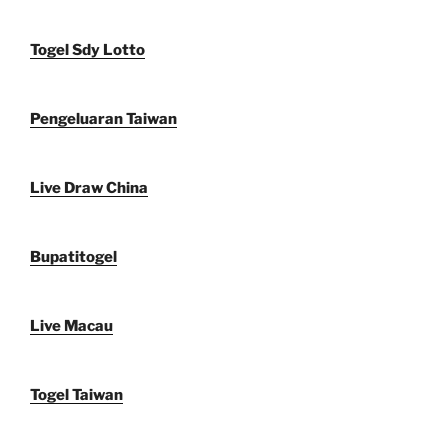
Togel Sdy Lotto
Pengeluaran Taiwan
Live Draw China
Bupatitogel
Live Macau
Togel Taiwan