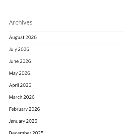
Archives
August 2026
July 2026
June 2026
May 2026
April 2026
March 2026
February 2026
January 2026
December 2025