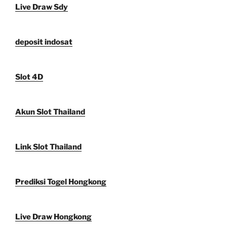
Live Draw Sdy
deposit indosat
Slot 4D
Akun Slot Thailand
Link Slot Thailand
Prediksi Togel Hongkong
Live Draw Hongkong