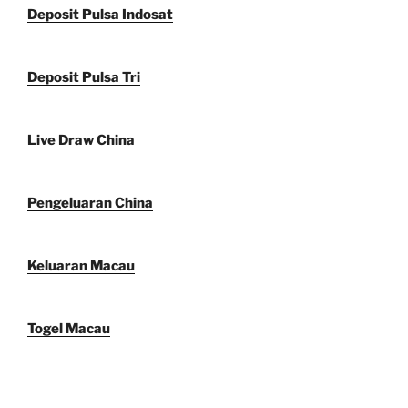
Deposit Pulsa Indosat
Deposit Pulsa Tri
Live Draw China
Pengeluaran China
Keluaran Macau
Togel Macau