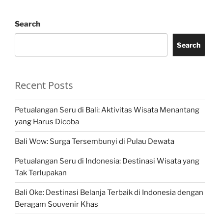
Search
Search
Recent Posts
Petualangan Seru di Bali: Aktivitas Wisata Menantang
yang Harus Dicoba
Bali Wow: Surga Tersembunyi di Pulau Dewata
Petualangan Seru di Indonesia: Destinasi Wisata yang
Tak Terlupakan
Bali Oke: Destinasi Belanja Terbaik di Indonesia dengan
Beragam Souvenir Khas