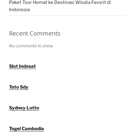
Paket Tour Hemat ke Destinasi Wisata Favorit di
Indonesia
Recent Comments
No comments to show.
Slot Indosat
Toto Sdy
Sydney Lotto
Togel Cambodia