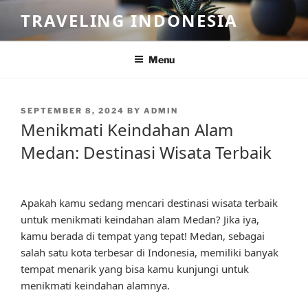
Skip
TRAVELING INDONESIA
to
content
Menu
POSTED
SEPTEMBER 8, 2024
BY
ADMIN
ON
Menikmati Keindahan Alam
Medan: Destinasi Wisata Terbaik
Apakah kamu sedang mencari destinasi wisata terbaik
untuk menikmati keindahan alam Medan? Jika iya,
kamu berada di tempat yang tepat! Medan, sebagai
salah satu kota terbesar di Indonesia, memiliki banyak
tempat menarik yang bisa kamu kunjungi untuk
menikmati keindahan alamnya.