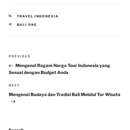
CATEGORIES
TRAVEL INDONESIA
TAGS
BALI OKE
Post
Previous
PREVIOUS
navigation
Post
Mengenal Ragam Harga Tour Indonesia yang
Sesuai dengan Budget Anda
Next
NEXT
Post
Mengenal Budaya dan Tradisi Bali Melalui Tur Wisata