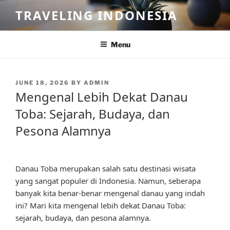
Skip
TRAVELING INDONESIA
to
content
Menu
POSTED
JUNE 18, 2026
BY
ADMIN
ON
Mengenal Lebih Dekat Danau
Toba: Sejarah, Budaya, dan
Pesona Alamnya
Danau Toba merupakan salah satu destinasi wisata
yang sangat populer di Indonesia. Namun, seberapa
banyak kita benar-benar mengenal danau yang indah
ini? Mari kita mengenal lebih dekat Danau Toba:
sejarah, budaya, dan pesona alamnya.