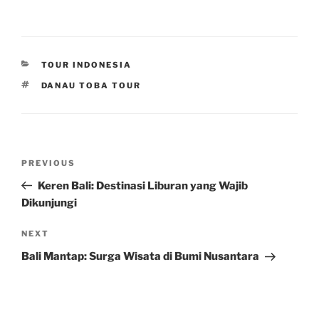
CATEGORIES
TOUR INDONESIA
TAGS
DANAU TOBA TOUR
Post
Previous
PREVIOUS
navigation
Post
Keren Bali: Destinasi Liburan yang Wajib
Dikunjungi
Next
NEXT
Post
Bali Mantap: Surga Wisata di Bumi Nusantara