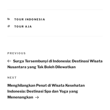
CATEGORIES
TOUR INDONESIA
TAGS
TOUR AJA
Post
Previous
PREVIOUS
navigation
Post
Surga Tersembunyi di Indonesia: Destinasi Wisata
Nusantara yang Tak Boleh Dilewatkan
Next
NEXT
Post
Menghilangkan Penat di Wisata Kesehatan
Indonesia: Destinasi Spa dan Yoga yang
Menenangkan