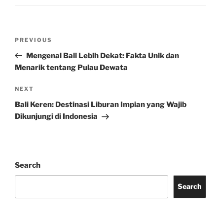
Post
Previous
PREVIOUS
navigation
Post
Mengenal Bali Lebih Dekat: Fakta Unik dan
Menarik tentang Pulau Dewata
Next
NEXT
Post
Bali Keren: Destinasi Liburan Impian yang Wajib
Dikunjungi di Indonesia
Search
Search