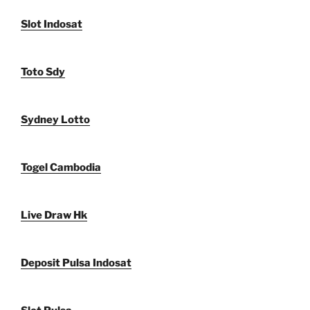
Slot Indosat
Toto Sdy
Sydney Lotto
Togel Cambodia
Live Draw Hk
Deposit Pulsa Indosat