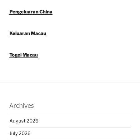
Pengeluaran China
Keluaran Macau
Togel Macau
Archives
August 2026
July 2026