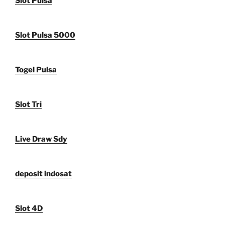
Slot Pulsa
Slot Pulsa 5000
Togel Pulsa
Slot Tri
Live Draw Sdy
deposit indosat
Slot 4D