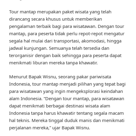
Tour mantap merupakan paket wisata yang telah
dirancang secara khusus untuk memberikan
pengalaman terbaik bagi para wisatawan. Dengan tour
mantap, para peserta tidak perlu repot-repot mengatur
segala hal mulai dari transportasi, akomodasi, hingga
jadwal kunjungan. Semuanya telah tersedia dan
terorganisir dengan baik sehingga para peserta dapat
menikmati liburan mereka tanpa khawatir.
Menurut Bapak Wisnu, seorang pakar pariwisata
Indonesia, tour mantap menjadi pilihan yang tepat bagi
para wisatawan yang ingin mengeksplorasi keindahan
alam Indonesia. “Dengan tour mantap, para wisatawan
dapat menikmati berbagai destinasi wisata alam
Indonesia tanpa harus khawatir tentang segala macam
hal teknis. Mereka tinggal duduk manis dan menikmati
perjalanan mereka,” ujar Bapak Wisnu.