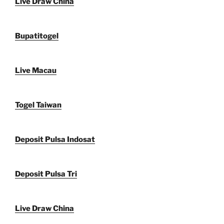
Live Draw China
Bupatitogel
Live Macau
Togel Taiwan
Deposit Pulsa Indosat
Deposit Pulsa Tri
Live Draw China