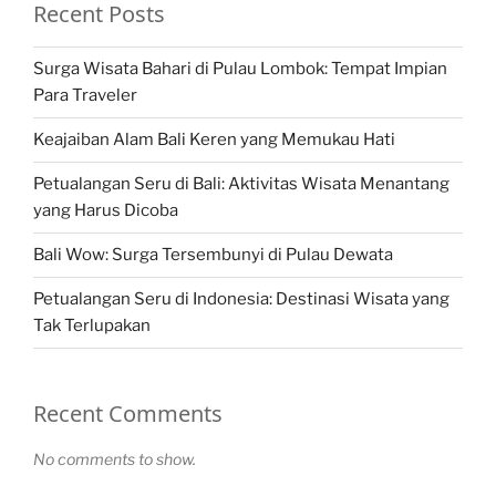
Recent Posts
Surga Wisata Bahari di Pulau Lombok: Tempat Impian
Para Traveler
Keajaiban Alam Bali Keren yang Memukau Hati
Petualangan Seru di Bali: Aktivitas Wisata Menantang
yang Harus Dicoba
Bali Wow: Surga Tersembunyi di Pulau Dewata
Petualangan Seru di Indonesia: Destinasi Wisata yang
Tak Terlupakan
Recent Comments
No comments to show.