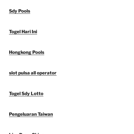
Sdy Pools
Togel Hari Ini
Hongkong Pools
slot pulsa all operator
Togel Sdy Lotto
Pengeluaran Taiwan