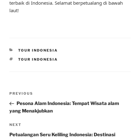
terbaik di Indonesia. Selamat berpetualang di bawah
laut!
CATEGORIES
TOUR INDONESIA
TAGS
TOUR INDONESIA
Post
Previous
PREVIOUS
navigation
Post
Pesona Alam Indonesia: Tempat Wisata alam
yang Menakjubkan
Next
NEXT
Post
Petualangan Seru Keliling Indonesia: Destinasi