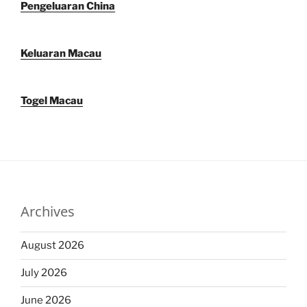
Pengeluaran China
Keluaran Macau
Togel Macau
Archives
August 2026
July 2026
June 2026