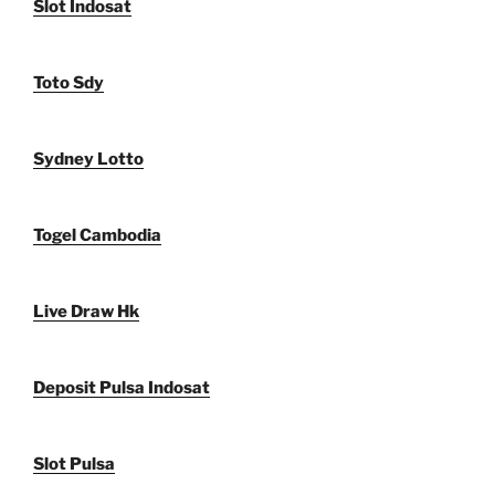
Slot Indosat
Toto Sdy
Sydney Lotto
Togel Cambodia
Live Draw Hk
Deposit Pulsa Indosat
Slot Pulsa