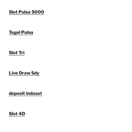
Slot Pulsa 5000
Togel Pulsa
Slot Tri
Live Draw Sdy
deposit indosat
Slot 4D