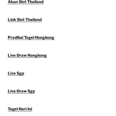
Akun Slot Thailand
Link Slot Thailand
Prediksi Togel Hongkong
Live Draw Hongkong
Live Sgp
Live Draw Sgp
Togel Hari Ini