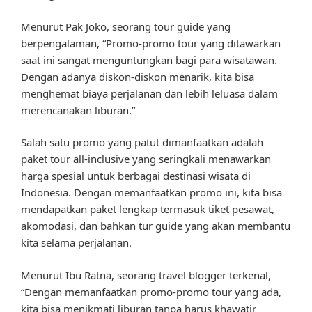
Menurut Pak Joko, seorang tour guide yang
berpengalaman, “Promo-promo tour yang ditawarkan
saat ini sangat menguntungkan bagi para wisatawan.
Dengan adanya diskon-diskon menarik, kita bisa
menghemat biaya perjalanan dan lebih leluasa dalam
merencanakan liburan.”
Salah satu promo yang patut dimanfaatkan adalah
paket tour all-inclusive yang seringkali menawarkan
harga spesial untuk berbagai destinasi wisata di
Indonesia. Dengan memanfaatkan promo ini, kita bisa
mendapatkan paket lengkap termasuk tiket pesawat,
akomodasi, dan bahkan tur guide yang akan membantu
kita selama perjalanan.
Menurut Ibu Ratna, seorang travel blogger terkenal,
“Dengan memanfaatkan promo-promo tour yang ada,
kita bisa menikmati liburan tanpa harus khawatir