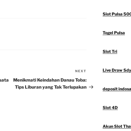
Slot Pulsa 50
Togel Pulsa
Slot Tri
Live Draw Sd
NEXT
Next
Post
sata
Menikmati Keindahan Danau Toba:
Tips Liburan yang Tak Terlupakan
deposit indosa
Slot 4D
Akun Slot Tha