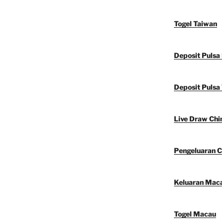
Togel Taiwan
Deposit Pulsa
Deposit Pulsa 
Live Draw Chi
Pengeluaran C
Keluaran Mac
Togel Macau