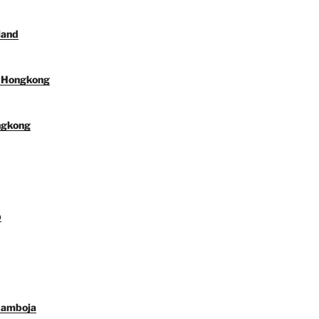
land
l Hongkong
ngkong
p
Kamboja