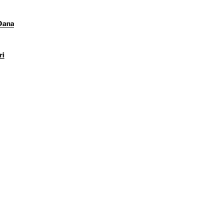
Dana
ri