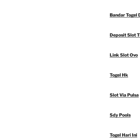
Bandar Togel 
Deposit Slot T
Link Slot Ovo
Togel Hk
Slot Via Pulsa
Sdy Pools
Togel Hari Ini