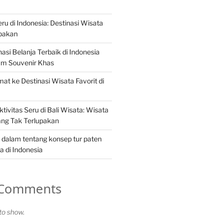
ru di Indonesia: Destinasi Wisata
upakan
nasi Belanja Terbaik di Indonesia
m Souvenir Khas
at ke Destinasi Wisata Favorit di
tivitas Seru di Bali Wisata: Wisata
ang Tak Terlupakan
 dalam tentang konsep tur paten
 di Indonesia
 Comments
o show.