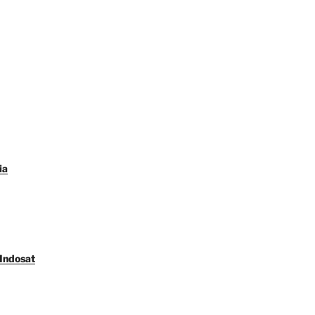
ia
 Indosat