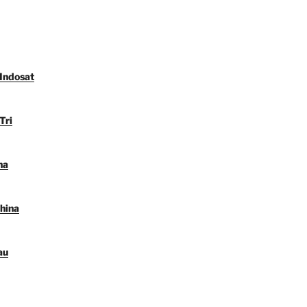
 Indosat
Tri
na
hina
au