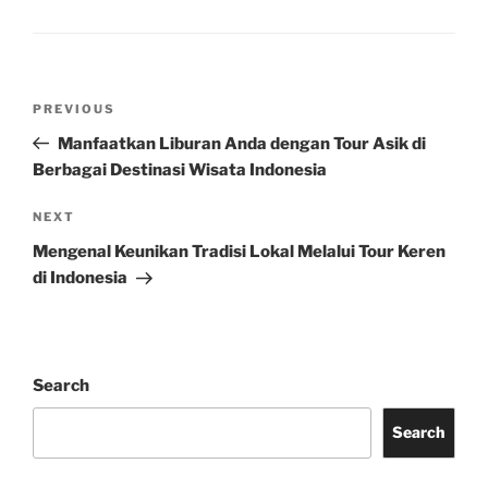
Post
Previous
PREVIOUS
navigation
Post
Manfaatkan Liburan Anda dengan Tour Asik di
Berbagai Destinasi Wisata Indonesia
Next
NEXT
Post
Mengenal Keunikan Tradisi Lokal Melalui Tour Keren
di Indonesia
Search
Search