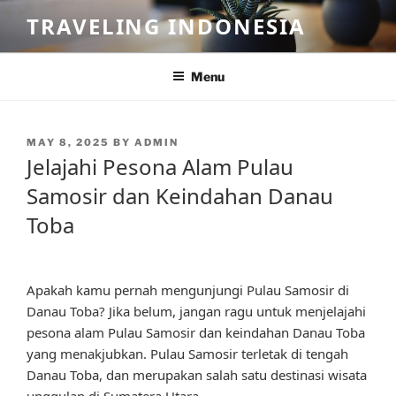
Skip
TRAVELING INDONESIA
to
content
Menu
POSTED
MAY 8, 2025
BY
ADMIN
ON
Jelajahi Pesona Alam Pulau
Samosir dan Keindahan Danau
Toba
Apakah kamu pernah mengunjungi Pulau Samosir di
Danau Toba? Jika belum, jangan ragu untuk menjelajahi
pesona alam Pulau Samosir dan keindahan Danau Toba
yang menakjubkan. Pulau Samosir terletak di tengah
Danau Toba, dan merupakan salah satu destinasi wisata