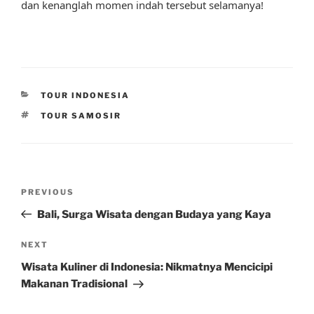
dan kenanglah momen indah tersebut selamanya!
CATEGORIES
TOUR INDONESIA
TAGS
TOUR SAMOSIR
Post
Previous
PREVIOUS
navigation
Post
Bali, Surga Wisata dengan Budaya yang Kaya
Next
NEXT
Post
Wisata Kuliner di Indonesia: Nikmatnya Mencicipi
Makanan Tradisional