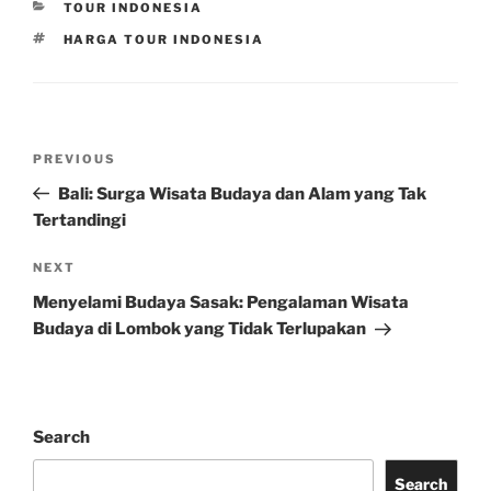
CATEGORIES
TOUR INDONESIA
TAGS
HARGA TOUR INDONESIA
Post
Previous
PREVIOUS
navigation
Post
Bali: Surga Wisata Budaya dan Alam yang Tak
Tertandingi
Next
NEXT
Post
Menyelami Budaya Sasak: Pengalaman Wisata
Budaya di Lombok yang Tidak Terlupakan
Search
Search