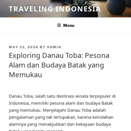
Skip
TRAVELING INDONESIA
to
content
Menu
POSTED
MAY 22, 2026
BY
ADMIN
ON
Exploring Danau Toba: Pesona
Alam dan Budaya Batak yang
Memukau
Danau Toba, salah satu destinasi wisata terpopuler di
Indonesia, memiliki pesona alam dan budaya Batak
yang memukau. Menjelajahi Danau Toba adalah
pengalaman yang tak terlupakan, karena keindahan
alamnya yang menakjubkan dan kekayaan budaya