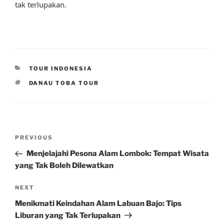
tak terlupakan.
CATEGORIES
TOUR INDONESIA
TAGS
DANAU TOBA TOUR
Post
Previous
PREVIOUS
navigation
Post
Menjelajahi Pesona Alam Lombok: Tempat Wisata
yang Tak Boleh Dilewatkan
Next
NEXT
Post
Menikmati Keindahan Alam Labuan Bajo: Tips
Liburan yang Tak Terlupakan