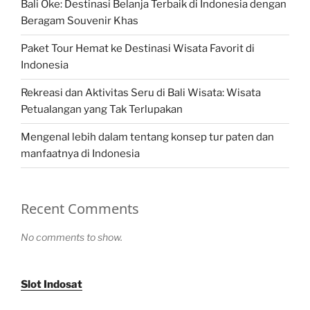
Bali Oke: Destinasi Belanja Terbaik di Indonesia dengan
Beragam Souvenir Khas
Paket Tour Hemat ke Destinasi Wisata Favorit di
Indonesia
Rekreasi dan Aktivitas Seru di Bali Wisata: Wisata
Petualangan yang Tak Terlupakan
Mengenal lebih dalam tentang konsep tur paten dan
manfaatnya di Indonesia
Recent Comments
No comments to show.
Slot Indosat