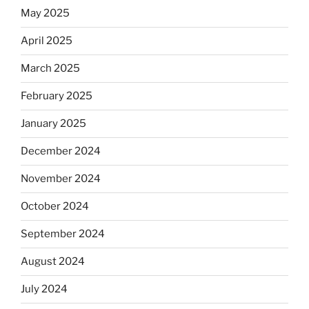
May 2025
April 2025
March 2025
February 2025
January 2025
December 2024
November 2024
October 2024
September 2024
August 2024
July 2024