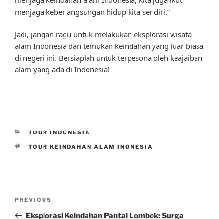
menjaga keberlangsungan hidup kita sendiri.”
Jadi, jangan ragu untuk melakukan eksplorasi wisata
alam Indonesia dan temukan keindahan yang luar biasa
di negeri ini. Bersiaplah untuk terpesona oleh keajaiban
alam yang ada di Indonesia!
CATEGORIES
TOUR INDONESIA
TAGS
TOUR KEINDAHAN ALAM INONESIA
Post
Previous
PREVIOUS
navigation
Post
Eksplorasi Keindahan Pantai Lombok: Surga