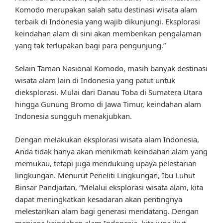
Komodo merupakan salah satu destinasi wisata alam
terbaik di Indonesia yang wajib dikunjungi. Eksplorasi
keindahan alam di sini akan memberikan pengalaman
yang tak terlupakan bagi para pengunjung.”
Selain Taman Nasional Komodo, masih banyak destinasi
wisata alam lain di Indonesia yang patut untuk
dieksplorasi. Mulai dari Danau Toba di Sumatera Utara
hingga Gunung Bromo di Jawa Timur, keindahan alam
Indonesia sungguh menakjubkan.
Dengan melakukan eksplorasi wisata alam Indonesia,
Anda tidak hanya akan menikmati keindahan alam yang
memukau, tetapi juga mendukung upaya pelestarian
lingkungan. Menurut Peneliti Lingkungan, Ibu Luhut
Binsar Pandjaitan, “Melalui eksplorasi wisata alam, kita
dapat meningkatkan kesadaran akan pentingnya
melestarikan alam bagi generasi mendatang. Dengan
menjaga keindahan alam Indonesia, kita juga ikut