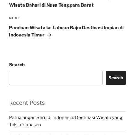
Wisata Bahari di Nusa Tenggara Barat
Next
NEXT
Post
Panduan Wisata ke Labuan Bajo: Destinasi Impian di
Indonesia Timur
Search
Search
Recent Posts
Petualangan Seru di Indonesia: Destinasi Wisata yang
Tak Terlupakan