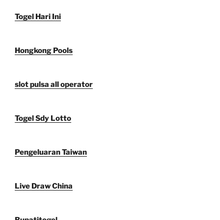
Togel Hari Ini
Hongkong Pools
slot pulsa all operator
Togel Sdy Lotto
Pengeluaran Taiwan
Live Draw China
Bupatitogel