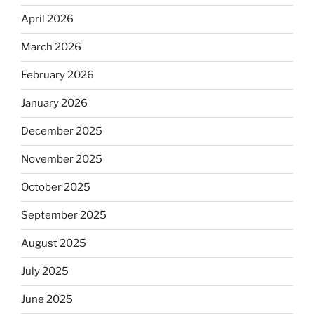
April 2026
March 2026
February 2026
January 2026
December 2025
November 2025
October 2025
September 2025
August 2025
July 2025
June 2025