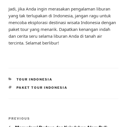
Jadi, jika Anda ingin merasakan pengalaman liburan
yang tak terlupakan di Indonesia, jangan ragu untuk
mencoba eksplorasi destinasi wisata Indonesia dengan
paket tour yang menarik. Dapatkan kenangan indah
dan cerita seru selama liburan Anda di tanah air
tercinta. Selamat berlibur!
CATEGORIES
TOUR INDONESIA
TAGS
PAKET TOUR INDONESIA
Post
Previous
PREVIOUS
navigation
Post