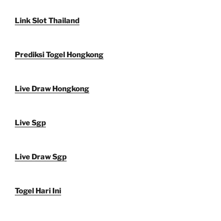
Link Slot Thailand
Prediksi Togel Hongkong
Live Draw Hongkong
Live Sgp
Live Draw Sgp
Togel Hari Ini