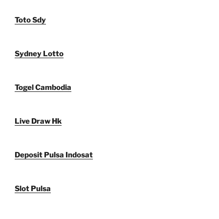
Toto Sdy
Sydney Lotto
Togel Cambodia
Live Draw Hk
Deposit Pulsa Indosat
Slot Pulsa