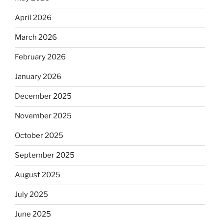
April 2026
March 2026
February 2026
January 2026
December 2025
November 2025
October 2025
September 2025
August 2025
July 2025
June 2025