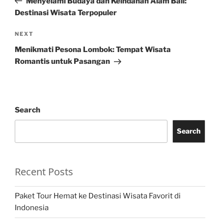
Menyelami Budaya dan Keindahan Alam Bali:
Destinasi Wisata Terpopuler
Next
NEXT
Post
Menikmati Pesona Lombok: Tempat Wisata
Romantis untuk Pasangan
Search
Search
Recent Posts
Paket Tour Hemat ke Destinasi Wisata Favorit di
Indonesia