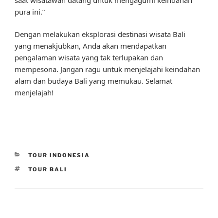
pura ini.”
Dengan melakukan eksplorasi destinasi wisata Bali
yang menakjubkan, Anda akan mendapatkan
pengalaman wisata yang tak terlupakan dan
mempesona. Jangan ragu untuk menjelajahi keindahan
alam dan budaya Bali yang memukau. Selamat
menjelajah!
CATEGORIES
TOUR INDONESIA
TAGS
TOUR BALI
Post