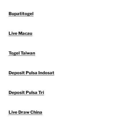
Bupatitogel
Live Macau
Togel Taiwan
Deposit Pulsa Indosat
Deposit Pulsa Tri
Live Draw China