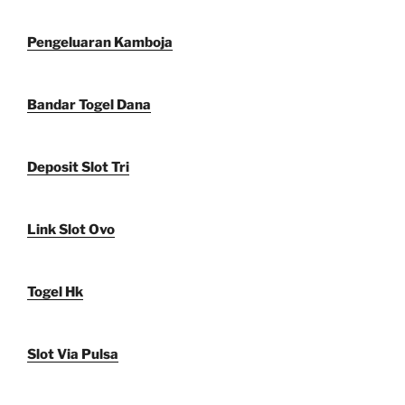
Pengeluaran Kamboja
Bandar Togel Dana
Deposit Slot Tri
Link Slot Ovo
Togel Hk
Slot Via Pulsa