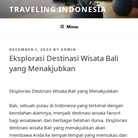
Skip
TRAVELING INDONESIA
to
content
Menu
POSTED
DECEMBER 1, 2024
BY
ADMIN
ON
Eksplorasi Destinasi Wisata Bali
yang Menakjubkan
Eksplorasi Destinasi Wisata Bali yang Menakjubkan
Bali, sebuah pulau di Indonesia yang terkenal dengan
keindahan alamnya, menjadi destinasi wisata favorit
bagi wisatawan dari berbagai belahan dunia. Eksplorasi
destinasi wisata Bali yang menakjubkan akan
membawa Anda ke tempat-tempat yang memukau dan