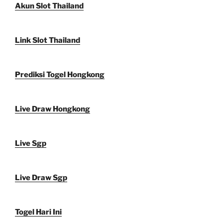
Akun Slot Thailand
Link Slot Thailand
Prediksi Togel Hongkong
Live Draw Hongkong
Live Sgp
Live Draw Sgp
Togel Hari Ini