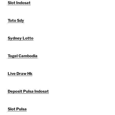
Slot Indosat
Toto Sdy
Sydney Lotto
Togel Cambodia
Live Draw Hk
Deposit Pulsa Indosat
Slot Pulsa