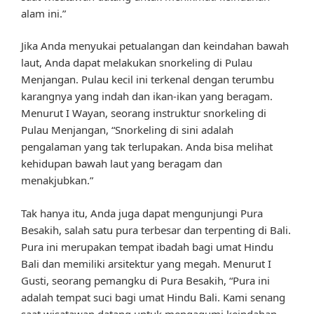
alam ini.”
Jika Anda menyukai petualangan dan keindahan bawah
laut, Anda dapat melakukan snorkeling di Pulau
Menjangan. Pulau kecil ini terkenal dengan terumbu
karangnya yang indah dan ikan-ikan yang beragam.
Menurut I Wayan, seorang instruktur snorkeling di
Pulau Menjangan, “Snorkeling di sini adalah
pengalaman yang tak terlupakan. Anda bisa melihat
kehidupan bawah laut yang beragam dan
menakjubkan.”
Tak hanya itu, Anda juga dapat mengunjungi Pura
Besakih, salah satu pura terbesar dan terpenting di Bali.
Pura ini merupakan tempat ibadah bagi umat Hindu
Bali dan memiliki arsitektur yang megah. Menurut I
Gusti, seorang pemangku di Pura Besakih, “Pura ini
adalah tempat suci bagi umat Hindu Bali. Kami senang
saat wisatawan datang untuk mengagumi keindahan