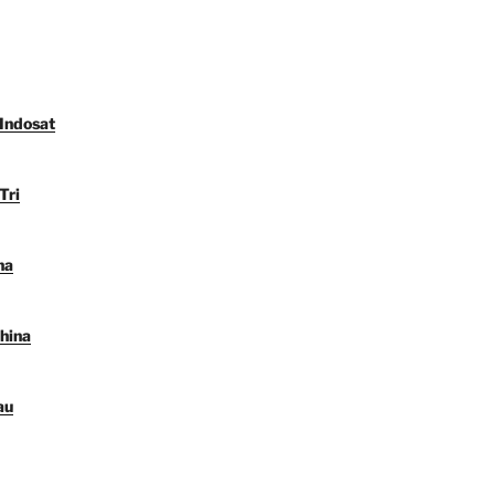
 Indosat
Tri
na
hina
au