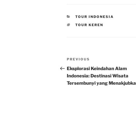
CATEGORIES
TOUR INDONESIA
TAGS
TOUR KEREN
Post
Previous
PREVIOUS
navigation
Post
Eksplorasi Keindahan Alam
Indonesia: Destinasi Wisata
Tersembunyi yang Menakjubk