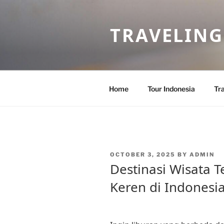
Skip
to
TRAVELING
content
Home
Tour Indonesia
Tra
POSTED
OCTOBER 3, 2025
BY
ADMIN
ON
Destinasi Wisata 
Keren di Indonesi