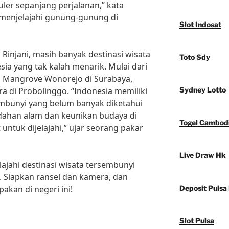
er sepanjang perjalanan,” kata
 menjelajahi gunung-gunung di
Slot Indosat
Rinjani, masih banyak destinasi wisata
Toto Sdy
sia yang tak kalah menarik. Mulai dari
n Mangrove Wonorejo di Surabaya,
a di Probolinggo. “Indonesia memiliki
Sydney Lotto
embunyi yang belum banyak diketahui
dahan alam dan keunikan budaya di
Togel Cambod
untuk dijelajahi,” ujar seorang pakar
Live Draw Hk
lajahi destinasi wisata tersembunyi
. Siapkan ransel dan kamera, dan
akan di negeri ini!
Deposit Pulsa
Slot Pulsa