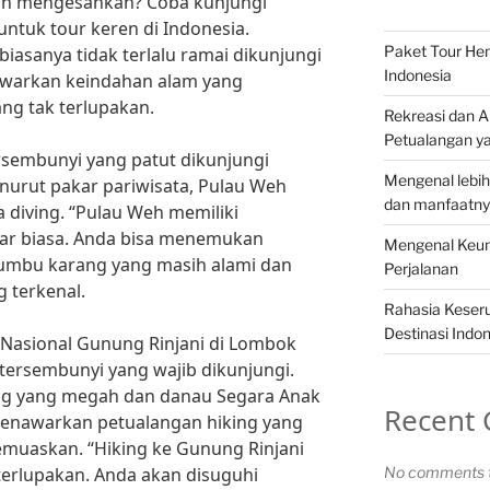
dan mengesankan? Coba kunjungi
untuk tour keren di Indonesia.
Paket Tour Hem
biasanya tidak terlalu ramai dikunjungi
Indonesia
warkan keindahan alam yang
g tak terlupakan.
Rekreasi dan Ak
Petualangan y
ersembunyi yang patut dikunjungi
Mengenal lebih
nurut pakar pariwisata, Pulau Weh
dan manfaatnya
 diving. “Pulau Weh memiliki
uar biasa. Anda bisa menemukan
Mengenal Keun
rumbu karang yang masih alami dan
Perjalanan
g terkenal.
Rahasia Keseru
Destinasi Indo
 Nasional Gunung Rinjani di Lombok
 tersembunyi yang wajib dikunjungi.
 yang megah dan danau Segara Anak
Recent
menawarkan petualangan hiking yang
uaskan. “Hiking ke Gunung Rinjani
erlupakan. Anda akan disuguhi
No comments t