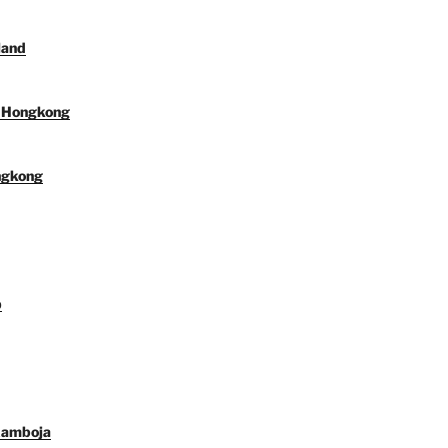
land
l Hongkong
ngkong
p
Kamboja