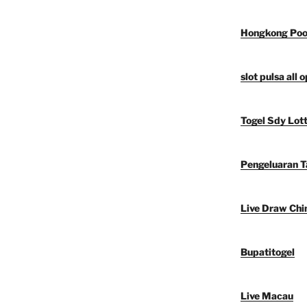
Hongkong Poo
slot pulsa all 
Togel Sdy Lot
Pengeluaran 
Live Draw Chi
Bupatitogel
Live Macau