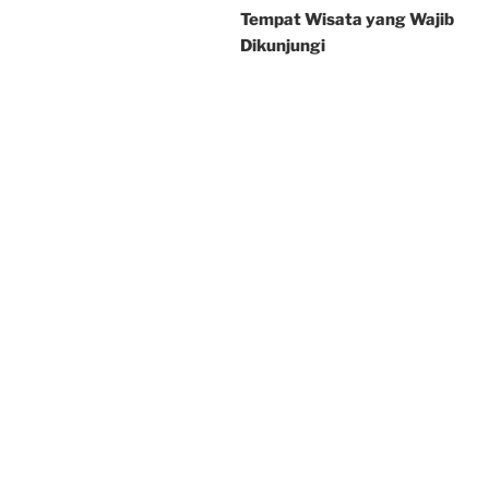
Tempat Wisata yang Wajib
Dikunjungi