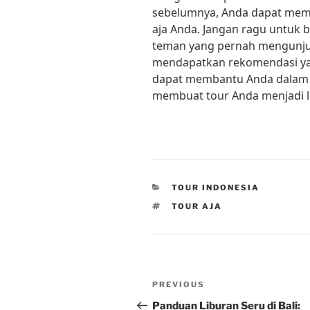
sebelumnya, Anda dapat memi
aja Anda. Jangan ragu untuk 
teman yang pernah mengunju
mendapatkan rekomendasi yang
dapat membantu Anda dalam 
membuat tour Anda menjadi l
CATEGORIES
TOUR INDONESIA
TAGS
TOUR AJA
Post
Previous
PREVIOUS
navigation
Post
Panduan Liburan Seru di Bali: