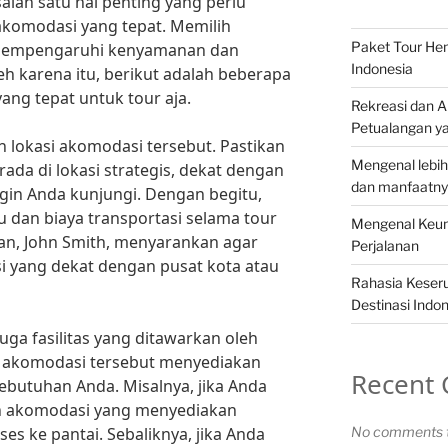
alah satu hal penting yang perlu
akomodasi yang tepat. Memilih
Paket Tour Hem
 mempengaruhi kenyamanan dan
Indonesia
eh karena itu, berikut adalah beberapa
ang tepat untuk tour aja.
Rekreasi dan Ak
Petualangan y
lokasi akomodasi tersebut. Pastikan
Mengenal lebih
ada di lokasi strategis, dekat dengan
dan manfaatnya
gin Anda kunjungi. Dengan begitu,
dan biaya transportasi selama tour
Mengenal Keun
an, John Smith, menyarankan agar
Perjalanan
 yang dekat dengan pusat kota atau
Rahasia Keseru
Destinasi Indo
uga fasilitas yang ditawarkan oleh
n akomodasi tersebut menyediakan
Recent
kebutuhan Anda. Misalnya, jika Anda
lah akomodasi yang menyediakan
ses ke pantai. Sebaliknya, jika Anda
No comments t