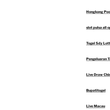
Hongkong Poo
slot pulsa all 
Togel Sdy Lot
Pengeluaran 
Live Draw Chi
Bupatitogel
Live Macau