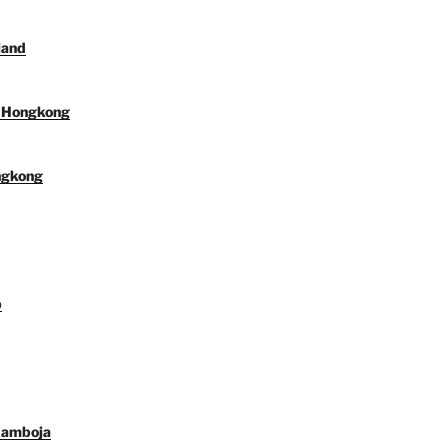
land
l Hongkong
ngkong
p
Kamboja