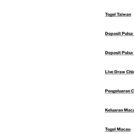
Togel Taiwan
Deposit Pulsa
Deposit Pulsa 
Live Draw Chi
Pengeluaran C
Keluaran Mac
Togel Macau