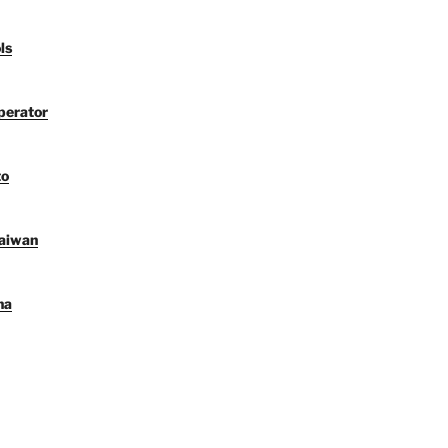
ls
operator
to
Taiwan
na