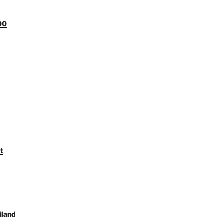
00
y
t
iland