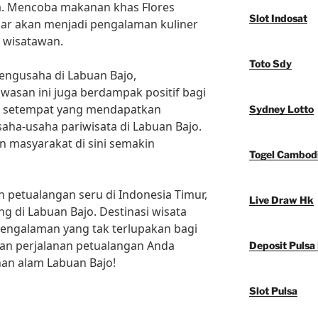
a. Mencoba makanan khas Flores
Slot Indosat
akar akan menjadi pengalaman kuliner
a wisatawan.
Toto Sdy
engusaha di Labuan Bajo,
wasan ini juga berdampak positif bagi
a setempat yang mendapatkan
Sydney Lotto
aha-usaha pariwisata di Labuan Bajo.
n masyarakat di sini semakin
Togel Cambod
an petualangan seru di Indonesia Timur,
Live Draw Hk
g di Labuan Bajo. Destinasi wisata
pengalaman yang tak terlupakan bagi
kan perjalanan petualangan Anda
Deposit Pulsa
han alam Labuan Bajo!
Slot Pulsa