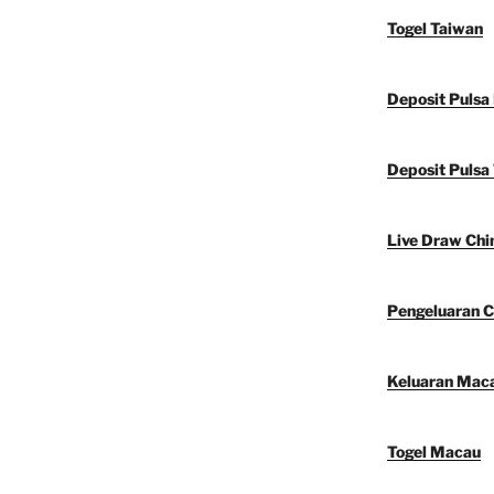
Togel Taiwan
Deposit Pulsa
Deposit Pulsa 
Live Draw Chi
Pengeluaran C
Keluaran Mac
Togel Macau