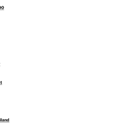
00
y
t
iland