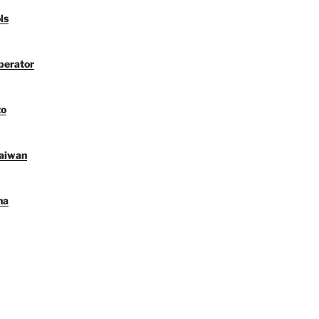
ls
operator
to
Taiwan
na