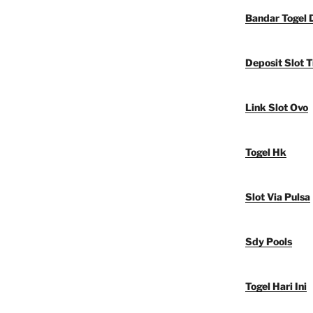
Bandar Togel 
Deposit Slot T
Link Slot Ovo
Togel Hk
Slot Via Pulsa
Sdy Pools
Togel Hari Ini