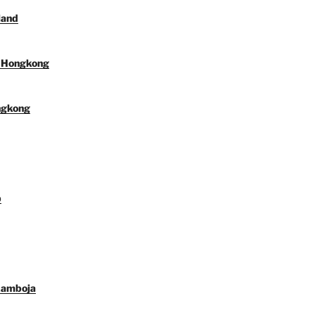
land
l Hongkong
ngkong
p
Kamboja