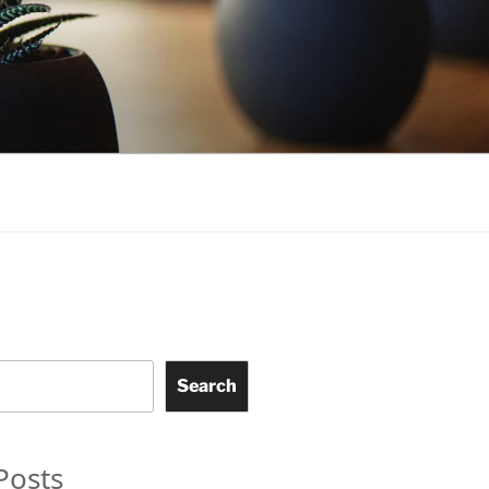
Search
Posts