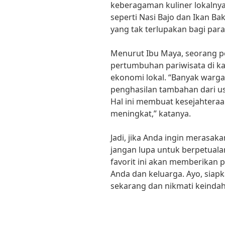
keberagaman kuliner lokalny
seperti Nasi Bajo dan Ikan B
yang tak terlupakan bagi par
Menurut Ibu Maya, seorang p
pertumbuhan pariwisata di ka
ekonomi lokal. “Banyak warg
penghasilan tambahan dari us
Hal ini membuat kesejahteraa
meningkat,” katanya.
Jadi, jika Anda ingin merasak
jangan lupa untuk berpetualan
favorit ini akan memberikan 
Anda dan keluarga. Ayo, siap
sekarang dan nikmati keinda