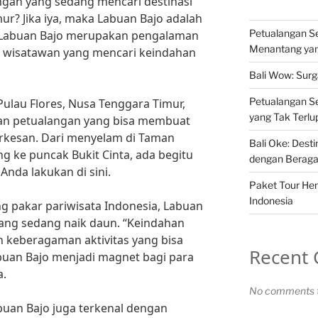
ngan yang sedang mencari destinasi
mur? Jika iya, maka Labuan Bajo adalah
Petualangan Ser
i Labuan Bajo merupakan pengalaman
Menantang yan
a wisatawan yang mencari keindahan
Bali Wow: Surg
Petualangan Se
 Pulau Flores, Nusa Tenggara Timur,
yang Tak Terl
an petualangan yang bisa membuat
erkesan. Dari menyelam di Taman
Bali Oke: Desti
g ke puncak Bukit Cinta, ada begitu
dengan Beraga
Anda lakukan di sini.
Paket Tour Hem
Indonesia
g pakar pariwisata Indonesia, Labuan
 yang sedang naik daun. “Keindahan
 keberagaman aktivitas yang bisa
Recent
buan Bajo menjadi magnet bagi para
a.
No comments t
buan Bajo juga terkenal dengan