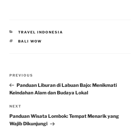
CATEGORIES
TRAVEL INDONESIA
TAGS
BALI WOW
Post
Previous
PREVIOUS
navigation
Post
Panduan Liburan di Labuan Bajo: Menikmati
Keindahan Alam dan Budaya Lokal
Next
NEXT
Post
Panduan Wisata Lombok: Tempat Menarik yang
Wajib Dikunjungi