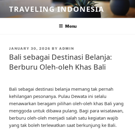
Skip
TRAVELING INDONESIA
to
content
Menu
POSTED
JANUARY 30, 2026
BY
ADMIN
ON
Bali sebagai Destinasi Belanja:
Berburu Oleh-oleh Khas Bali
Bali sebagai destinasi belanja memang tak pernah
kehilangan pesonanya. Pulau Dewata ini selalu
menawarkan beragam pilihan oleh-oleh khas Bali yang
menggoda untuk dibawa pulang. Bagi para wisatawan,
berburu oleh-oleh menjadi salah satu kegiatan wajib
yang tak boleh terlewatkan saat berkunjung ke Bali.