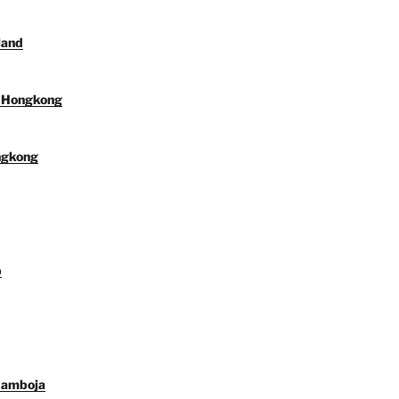
land
l Hongkong
ngkong
p
Kamboja