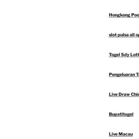
Hongkong Poo
slot pulsa all 
Togel Sdy Lot
Pengeluaran 
Live Draw Chi
Bupatitogel
Live Macau