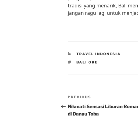
tradisi yang menarik, Bali me
jangan ragu lagi untuk menjad
CATEGORIES
TRAVEL INDONESIA
TAGS
BALI OKE
Post
Previous
PREVIOUS
navigation
Post
Nikmati Sensasi Liburan Roma
di Danau Toba