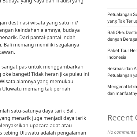
n Budaya yang Kaya dan Tradisi yang
Petualangan Se
yang Tak Terl
gan destinasi wisata yang satu ini?
dengan keindahan alamnya, budaya
Bali Oke: Desti
menarik. Dari pantai-pantai indah
dengan Beraga
, Bali memang memiliki segalanya
Paket Tour Hem
atawan.
Indonesia
ng sangat pas untuk menggambarkan
Rekreasi dan Ak
 oke banget! Tidak heran jika pulau ini
Petualangan y
a. Wisata alamnya yang memukau
Mengenal lebih
dan Uluwatu memang tak pernah
dan manfaatnya
ah satu-satunya daya tarik Bali.
Recent
yang menarik juga menjadi daya tarik
 Menyaksikan upacara adat atau
as tebing Uluwatu adalah pengalaman
No comments t