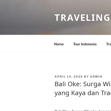
Skip
to
TRAVELING
content
Home
Tour Indonesia
Tra
POSTED
APRIL 14, 2025
BY
ADMIN
ON
Bali Oke: Surga W
yang Kaya dan Tra