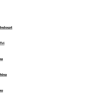
 Indosat
Tri
na
hina
au