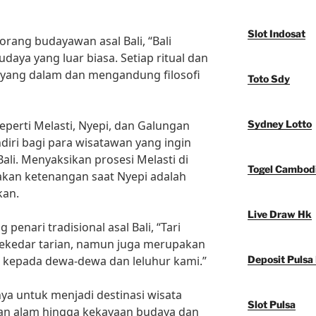
Slot Indosat
rang budayawan asal Bali, “Bali
aya yang luar biasa. Setiap ritual dan
 yang dalam dan mengandung filosofi
Toto Sdy
k seperti Melasti, Nyepi, dan Galungan
Sydney Lotto
ndiri bagi para wisatawan yang ingin
li. Menyaksikan prosesi Melasti di
Togel Cambod
sakan ketenangan saat Nyepi adalah
kan.
Live Draw Hk
penari tradisional asal Bali, “Tari
 sekedar tarian, namun juga merupakan
 kepada dewa-dewa dan leluhur kami.”
Deposit Pulsa
ya untuk menjadi destinasi wisata
Slot Pulsa
an alam hingga kekayaan budaya dan